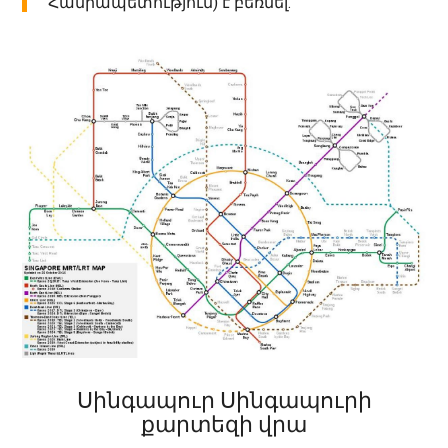
Հանրապետություն) է բեռնել.
Սինգապուր Սինգապուրի
քարտեզի վրա