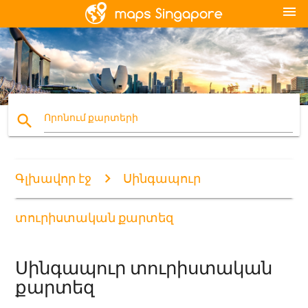
menu
search
Որոնում քարտերի
Գլխավոր էջ
Սինգապուր
տուրիստական քարտեզ
Սինգապուր տուրիստական
քարտեզ