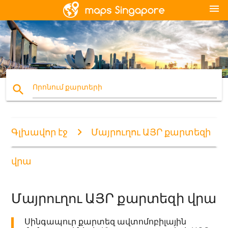
menu
search
Որոնում քարտերի
Գլխավոր էջ
Մայրուղու ԱՅՐ քարտեզի
վրա
Մայրուղու ԱՅՐ քարտեզի վրա
Սինգապուր քարտեզ ավտոմոբիլային