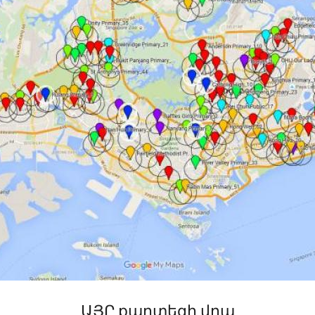
ԱՅՐ քարտեզի վրա